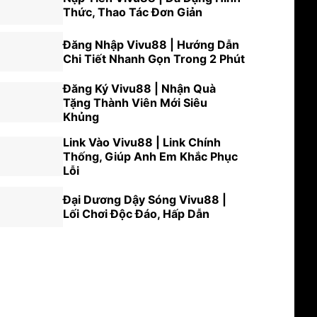
Thức, Thao Tác Đơn Giản
Đăng Nhập Vivu88 | Hướng Dẫn
Chi Tiết Nhanh Gọn Trong 2 Phút
Đăng Ký Vivu88 | Nhận Quà
Tặng Thành Viên Mới Siêu
Khủng
Link Vào Vivu88 | Link Chính
Thống, Giúp Anh Em Khắc Phục
Lỗi
Đại Dương Dậy Sóng Vivu88 |
Lối Chơi Độc Đáo, Hấp Dẫn