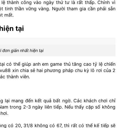
 lệ thành công vào ngày thứ tư là rất thấp. Chính vì
một tinh thần vững vàng. Người tham gia cần phải sẵn
ột mất.
hiện tại
i đơn giản nhất hiện tại
tại có thể giúp anh em game thủ tăng cao tỷ lệ chiến
ivu88 xin chia sẻ hai phương pháp chu kỳ lô rơi của 2
ác thành viên.
g lại mang đến kết quả bất ngờ. Các khách chơi chỉ
Nam trong 2-3 ngày liên tiếp. Nếu thấy cặp số không
hơi.
g có 20, 31/8 không có 67, thì rất có thể kế tiếp sẽ