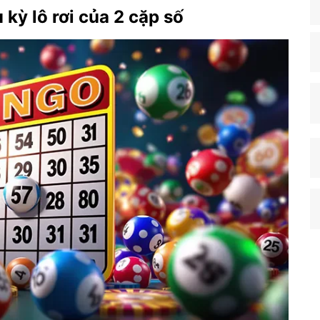
 kỳ lô rơi của 2 cặp số