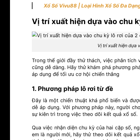
Xổ Số Vivu88 | Loại Hình Xổ Số Đa Dạn
Vị trí xuất hiện dựa vào chu k
Vị trí xuất hiện dựa 
Trong thế giới đầy thử thách, việc phân tích
cũng dễ dàng. Hãy thử khám phá phương pháp
áp dụng để tối ưu cơ hội chiến thắng
1. Phương pháp lô rơi từ đề
Đây là một chiến thuật khá phổ biến và đượ
dễ áp dụng. Với phương pháp này, người chơi
sự kiên trì trong việc theo dõi kết quả xổ số.
Qua việc nhận diện chu kỳ của hai cặp số, ng
em là người mới, hãy thử theo dõi kết quả xổ 