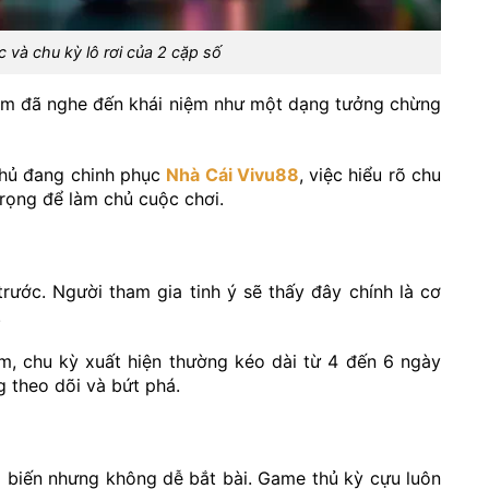
c và chu kỳ lô rơi của 2 cặp số
h em đã nghe đến khái niệm như một dạng tưởng chừng
thủ đang chinh phục
Nhà Cái Vivu88
, việc hiểu rõ chu
trọng để làm chủ cuộc chơi.
rước. Người tham gia tinh ý sẽ thấy đây chính là cơ
.
ăm, chu kỳ xuất hiện thường kéo dài từ 4 đến 6 ngày
 theo dõi và bứt phá.
hổ biến nhưng không dễ bắt bài. Game thủ kỳ cựu luôn