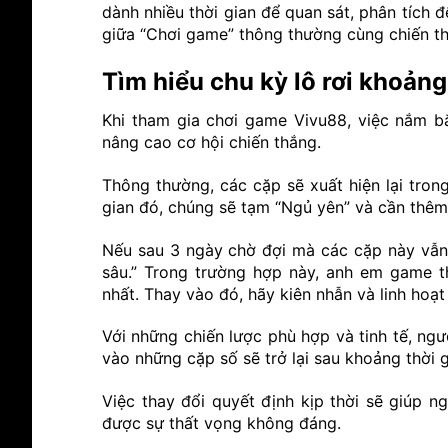
dành nhiều thời gian để quan sát, phân tích 
giữa “Chơi game” thông thường cùng chiến th
Tìm hiểu chu kỳ lô rơi khoản
Khi tham gia chơi game Vivu88, việc nắm bắ
nâng cao cơ hội chiến thắng.
Thông thường, các cặp sẽ xuất hiện lại trong
gian đó, chúng sẽ tạm “Ngủ yên” và cần thêm
Nếu sau 3 ngày chờ đợi mà các cặp này vẫn 
sâu.” Trong trường hợp này, anh em game 
nhất. Thay vào đó, hãy kiên nhẫn và linh hoạt 
Với những chiến lược phù hợp và tinh tế, ngườ
vào những cặp số sẽ trở lại sau khoảng thời g
Việc thay đổi quyết định kịp thời sẽ giúp 
được sự thất vọng không đáng.