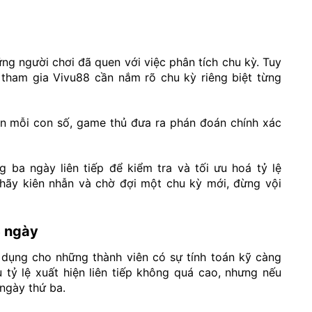
ững người chơi đã quen với việc phân tích chu kỳ. Tuy
 tham gia Vivu88 cần nắm rõ chu kỳ riêng biệt từng
ện mỗi con số, game thủ đưa ra phán đoán chính xác
 ba ngày liên tiếp để kiểm tra và tối ưu hoá tỷ lệ
ãy kiên nhẫn và chờ đợi một chu kỳ mới, đừng vội
3 ngày
 dụng cho những thành viên có sự tính toán kỹ càng
tỷ lệ xuất hiện liên tiếp không quá cao, nhưng nếu
ngày thứ ba.