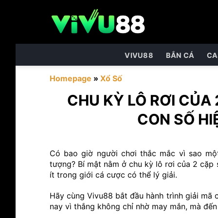
Bỏ
qua
nội
dung
VIVU88
BẮN CÁ
CA
Homepage
»
Xổ Số
CHU KỲ LÔ RƠI CỦA 
CON SỐ HI
Có bao giờ người chơi thắc mắc vì sao một
tượng? Bí mật nằm ở chu kỳ lô rơi của 2 cặp 
ít trong giới cá cược có thể lý giải.
Hãy cùng Vivu88 bắt đầu hành trình giải mã 
nay vì thắng không chỉ nhờ may mắn, mà đến 