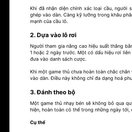
Khi đã nhận diện chính xác loại cầu, người 
ghép vào dàn. Càng kỹ lưỡng trong khâu phân
mạnh của cầu lô.
2. Dựa vào lô rơi
Người tham gia nâng cao hiệu suất thắng bằn
1 hoặc 2 ngày trước. Một có dấu hiệu rơi liê
đưa vào danh sách cược.
Khi một game thủ chưa hoàn toàn chắc chắn 
vào dàn. Điều này không chỉ đa dạng hoá phư
3. Đánh theo bộ
Một game thủ nhạy bén sẽ không bỏ qua quy
hiện, hoàn toàn có thể trong những ngày tới, 
Cụ thể