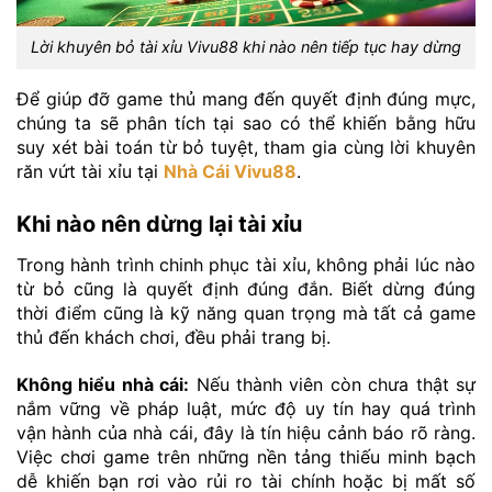
Lời khuyên bỏ tài xỉu Vivu88 khi nào nên tiếp tục hay dừng
Để giúp đỡ game thủ mang đến quyết định đúng mực,
chúng ta sẽ phân tích tại sao có thể khiến bằng hữu
suy xét bài toán từ bỏ tuyệt, tham gia cùng lời khuyên
răn vứt tài xỉu tại
Nhà Cái Vivu88
.
Khi nào nên dừng lại tài xỉu
Trong hành trình chinh phục tài xỉu, không phải lúc nào
từ bỏ cũng là quyết định đúng đắn. Biết dừng đúng
thời điểm cũng là kỹ năng quan trọng mà tất cả game
thủ đến khách chơi, đều phải trang bị.
Không hiểu nhà cái:
Nếu thành viên còn chưa thật sự
nắm vững về pháp luật, mức độ uy tín hay quá trình
vận hành của nhà cái, đây là tín hiệu cảnh báo rõ ràng.
Việc chơi game trên những nền tảng thiếu minh bạch
dễ khiến bạn rơi vào rủi ro tài chính hoặc bị mất số