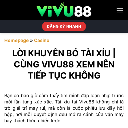
Bỏ
qua
nội
dung
ĐĂNG KÝ NHANH
Homepage
»
Casino
LỜI KHUYÊN BỎ TÀI XỈU |
CÙNG VIVU88 XEM NÊN
TIẾP TỤC KHÔNG
Bạn có bao giờ cảm thấy tim mình đập loạn nhịp trước
mỗi lần tung xúc xắc. Tài xỉu tại Vivu88 không chỉ là
trò giải trí may rủi, mà còn là cuộc phiêu lưu đầy hồi
hộp, nơi mỗi quyết định đều mở ra cánh cửa vận may
hay thách thức chiến lược.