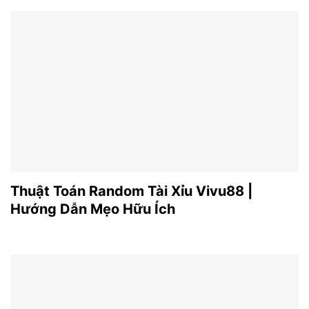
Thuật Toán Random Tài Xỉu Vivu88 |
Hướng Dẫn Mẹo Hữu Ích