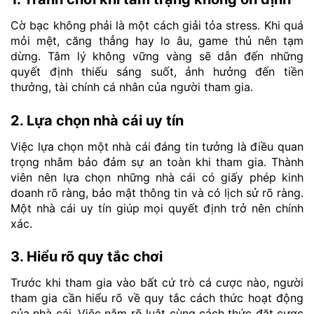
Cờ bạc không phải là một cách giải tỏa stress. Khi quá
mỏi mệt, căng thẳng hay lo âu, game thủ nên tạm
dừng. Tâm lý không vững vàng sẽ dẫn đến những
quyết định thiếu sáng suốt, ảnh hưởng đến tiền
thưởng, tài chính cá nhân của người tham gia.
2. Lựa chọn nhà cái uy tín
Việc lựa chọn một nhà cái đáng tin tưởng là điều quan
trọng nhằm bảo đảm sự an toàn khi tham gia. Thành
viên nên lựa chọn những nhà cái có giấy phép kinh
doanh rõ ràng, bảo mật thông tin và có lịch sử rõ ràng.
Một nhà cái uy tín giúp mọi quyết định trở nên chính
xác.
3. Hiểu rõ quy tắc chơi
Trước khi tham gia vào bất cứ trò cá cược nào, người
tham gia cần hiểu rõ về quy tắc cách thức hoạt động
của nhà cái. Việc nắm rõ luật cùng cách thức đặt cược