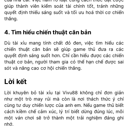
giúp thành viên kiểm soát tài chính tốt, tránh những
quyết định thiếu sáng suốt và tối ưu hoá thời cơ chiến
thắng.
4. Tìm hiểu chiến thuật căn bản
Dù tài xỉu mang tính chất đỏ đen, việc tìm hiểu các
chiến thuật căn bản sẽ giúp game thủ đưa ra các
quyết định sáng suốt hơn. Chỉ cần hiểu được các chiến
thuật cơ bản, người tham gia có thể hạn chế được sai
sót và nâng cao cơ hội chiến thắng.
Lời kết
Lời khuyên bỏ tài xỉu tại Vivu88 không chỉ đơn giản
như một trò may rủi mà còn là nơi thách thức ý chí
cùng tư duy chiến lược của anh em. Nếu game thủ biết
cách kiềm chế cảm xúc, lý trí biết dừng đúng lúc, mỗi
một ván chơi sẽ trở thành một trải nghiệm đáng ghi
nhớ.