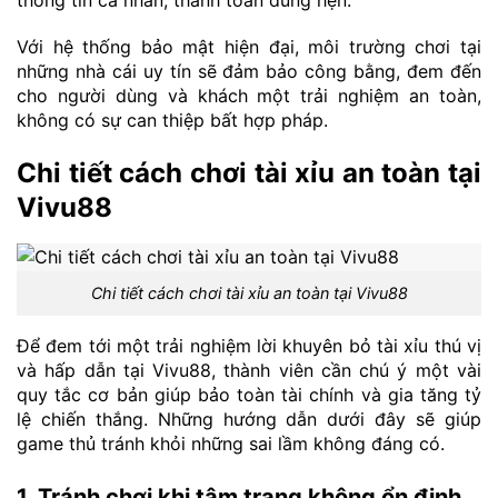
Với hệ thống bảo mật hiện đại, môi trường chơi tại
những nhà cái uy tín sẽ đảm bảo công bằng, đem đến
cho người dùng và khách một trải nghiệm an toàn,
không có sự can thiệp bất hợp pháp.
Chi tiết cách chơi tài xỉu an toàn tại
Vivu88
Chi tiết cách chơi tài xỉu an toàn tại Vivu88
Để đem tới một trải nghiệm lời khuyên bỏ tài xỉu thú vị
và hấp dẫn tại Vivu88, thành viên cần chú ý một vài
quy tắc cơ bản giúp bảo toàn tài chính và gia tăng tỷ
lệ chiến thắng. Những hướng dẫn dưới đây sẽ giúp
game thủ tránh khỏi những sai lầm không đáng có.
1. Tránh chơi khi tâm trạng không ổn định