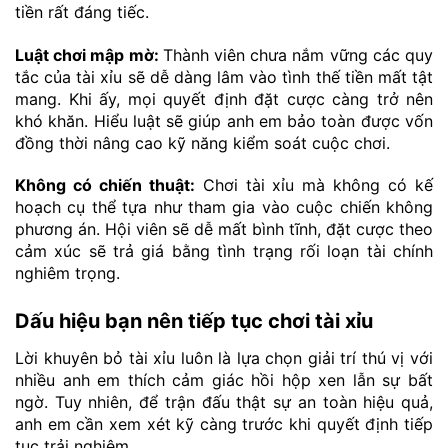
tiền rất đáng tiếc.
Luật chơi mập mờ:
Thành viên chưa nắm vững các quy
tắc của tài xỉu sẽ dễ dàng lâm vào tình thế tiền mất tật
mang. Khi ấy, mọi quyết định đặt cược càng trở nên
khó khăn. Hiểu luật sẽ giúp anh em bảo toàn được vốn
đồng thời nâng cao kỹ năng kiểm soát cuộc chơi.
Không có chiến thuật:
Chơi tài xỉu mà không có kế
hoạch cụ thể tựa như tham gia vào cuộc chiến không
phương án. Hội viên sẽ dễ mất bình tĩnh, đặt cược theo
cảm xúc sẽ trả giá bằng tình trạng rối loạn tài chính
nghiêm trọng.
Dấu hiệu bạn nên tiếp tục chơi tài xỉu
Lời khuyên bỏ tài xỉu luôn là lựa chọn giải trí thú vị với
nhiều anh em thích cảm giác hồi hộp xen lẫn sự bất
ngờ. Tuy nhiên, để trận đấu thật sự an toàn hiệu quả,
anh em cần xem xét kỹ càng trước khi quyết định tiếp
tục trải nghiệm.