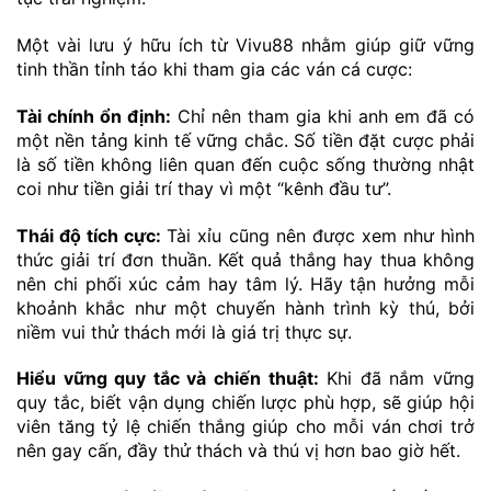
Một vài lưu ý hữu ích từ Vivu88 nhằm giúp giữ vững
tinh thần tỉnh táo khi tham gia các ván cá cược:
Tài chính ổn định:
Chỉ nên tham gia khi anh em đã có
một nền tảng kinh tế vững chắc. Số tiền đặt cược phải
là số tiền không liên quan đến cuộc sống thường nhật
coi như tiền giải trí thay vì một “kênh đầu tư”.
Thái độ tích cực:
Tài xỉu cũng nên được xem như hình
thức giải trí đơn thuần. Kết quả thắng hay thua không
nên chi phối xúc cảm hay tâm lý. Hãy tận hưởng mỗi
khoảnh khắc như một chuyến hành trình kỳ thú, bởi
niềm vui thử thách mới là giá trị thực sự.
Hiểu vững quy tắc và chiến thuật:
Khi đã nắm vững
quy tắc, biết vận dụng chiến lược phù hợp, sẽ giúp hội
viên tăng tỷ lệ chiến thắng giúp cho mỗi ván chơi trở
nên gay cấn, đầy thử thách và thú vị hơn bao giờ hết.