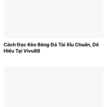
Cách Đọc Kèo Bóng Đá Tài Xỉu Chuẩn, Dễ
Hiểu Tại Vivu88