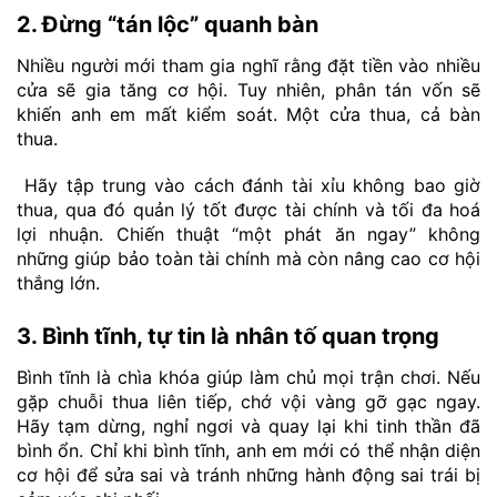
2. Đừng “tán lộc” quanh bàn
Nhiều người mới tham gia nghĩ rằng đặt tiền vào nhiều
cửa sẽ gia tăng cơ hội. Tuy nhiên, phân tán vốn sẽ
khiến anh em mất kiểm soát. Một cửa thua, cả bàn
thua.
Hãy tập trung vào cách đánh tài xỉu không bao giờ
thua, qua đó quản lý tốt được tài chính và tối đa hoá
lợi nhuận. Chiến thuật “một phát ăn ngay” không
những giúp bảo toàn tài chính mà còn nâng cao cơ hội
thắng lớn.
3. Bình tĩnh, tự tin là nhân tố quan trọng
Bình tĩnh là chìa khóa giúp làm chủ mọi trận chơi. Nếu
gặp chuỗi thua liên tiếp, chớ vội vàng gỡ gạc ngay.
Hãy tạm dừng, nghỉ ngơi và quay lại khi tinh thần đã
bình ổn. Chỉ khi bình tĩnh, anh em mới có thể nhận diện
cơ hội để sửa sai và tránh những hành động sai trái bị