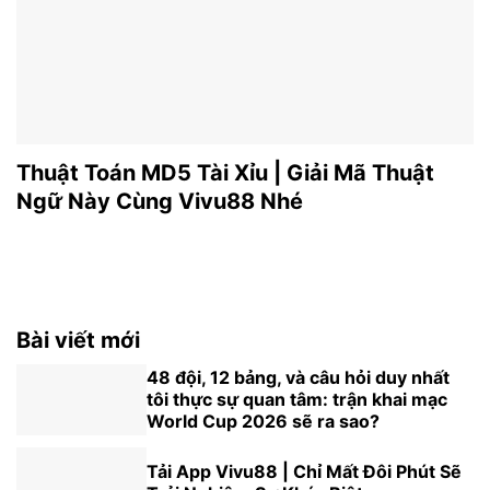
Thuật Toán MD5 Tài Xỉu | Giải Mã Thuật
Ngữ Này Cùng Vivu88 Nhé
Bài viết mới
48 đội, 12 bảng, và câu hỏi duy nhất
tôi thực sự quan tâm: trận khai mạc
World Cup 2026 sẽ ra sao?
Tải App Vivu88 | Chỉ Mất Đôi Phút Sẽ