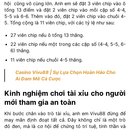
hội cũng vô cùng lớn. Anh em sẽ đặt 3 viên chip vào ô
tổng 13 điểm và đặt 2 viên chip vào mỗi cặp số 4-4,
5-5 và 6-6. Thêm vào đó, đặt 2 viên chip vào chuỗi 4-
5. Tổng cộng là 11 viên chip, với các tỷ lệ như sau:
27 viên chip nếu ô tổng 13 thắng.
22 viên chip nếu một trong các cặp số (4-4, 5-5, 6-
6) thắng.
11 viên chip nếu chuỗi 4-5 thắng.
Casino Vivu88 | Sự Lựa Chọn Hoàn Hảo Cho
Ai Đam Mê Cá Cược
Kinh nghiệm chơi tài xỉu cho người
mới tham gia an toàn
Khi bước chân vào trò tài xỉu, anh em Vivu88 đừng để
may mắn định đoạt tất cả. Đây không chỉ là một trò
đỏ đen, mà là cơ hội để chứng tỏ trí tuệ, tinh thần và