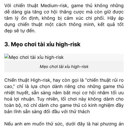
Với chiến thuật Medium-risk, game thủ không những
dễ dàng gia tăng cơ hội thắng cược mà còn giữ được
tâm lý ổn định, không bị cảm xúc chi phối. Hãy áp
dụng chiến thuật một cách thông minh, kết quả tốt
đẹp sẽ tự đến.
3. Mẹo chơi tài xỉu high-risk
Mẹo chơi tài xỉu high-risk
Chiến thuật High-risk, hay còn gọi là “chiến thuật rủi ro
cao,” chỉ là lựa chọn dành riêng cho những game thủ
nhiệt huyết, sẵn sàng nắm bắt mọi cơ hội nhằm tối ưu
hoá lợi nhuận. Tuy nhiên, lối chơi này không dành cho
toàn bộ, nó chỉ dành cho game thủ có kinh nghiệm đầy
bản lĩnh sẵn sàng đối đầu với thử thách
Nếu anh em muốn thử sức, dưới đây là hai phương án