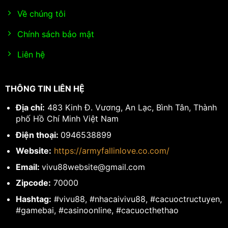
Về chúng tôi
Chính sách bảo mật
Liên hệ
THÔNG TIN LIÊN HỆ
Địa chỉ:
483 Kinh Đ. Vương, An Lạc, Bình Tân, Thành
phố Hồ Chí Minh Việt Nam
Điện thoại:
0946538899
Website:
https://armyfallinlove.co.com/
Email:
vivu88website@gmail.com
Zipcode:
70000
Hashtag:
#vivu88, #nhacaivivu88, #cacuoctructuyen,
#gamebai, #casinoonline, #cacuocthethao