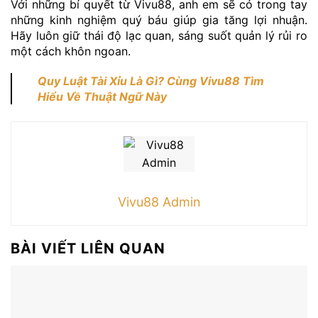
Với những bí quyết từ Vivu88, anh em sẽ có trong tay
những kinh nghiệm quý báu giúp gia tăng lợi nhuận.
Hãy luôn giữ thái độ lạc quan, sáng suốt quản lý rủi ro
một cách khôn ngoan.
Quy Luật Tài Xỉu Là Gì? Cùng Vivu88 Tìm
Hiểu Về Thuật Ngữ Này
Vivu88 Admin
BÀI VIẾT LIÊN QUAN