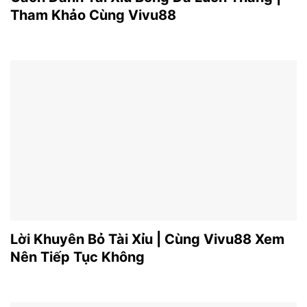
Tham Khảo Cùng Vivu88
Lời Khuyên Bỏ Tài Xỉu | Cùng Vivu88 Xem
Nên Tiếp Tục Không