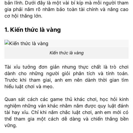
bản lĩnh. Dưới đây là một vài bí kíp mà mỗi người tham
gia phải nắm rõ nhằm bảo toàn tài chính và nâng cao
cơ hội thắng lớn.
1. Kiến thức là vàng
Kiến thức là vàng
Tài xỉu tưởng đơn giản nhưng thực chất là trò chơi
dành cho những người giỏi phân tích và tính toán.
Trước khi tham giai, anh em nên dành thời gian tìm
hiểu luật chơi và mẹo.
Quan sát cách các game thủ khác chơi, học hỏi kinh
nghiệm những ván khác nhằm nắm được quy luật đánh
tài hay xỉu. Chỉ khi nắm chắc luật chơi, anh em mới có
thể tham gia một cách dễ dàng và chiến thắng bền
vững.