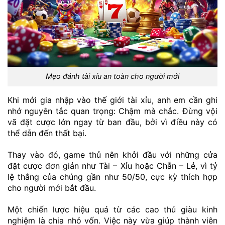
Mẹo đánh tài xỉu an toàn cho người mới
Khi mới gia nhập vào thế giới tài xỉu, anh em cần ghi
nhớ nguyên tắc quan trọng: Chậm mà chắc. Đừng vội
vã đặt cược lớn ngay từ ban đầu, bởi vì điều này có
thể dẫn đến thất bại.
Thay vào đó, game thủ nên khởi đầu với những cửa
đặt cược đơn giản như Tài – Xỉu hoặc Chẵn – Lẻ, vì tỷ
lệ thắng của chúng gần như 50/50, cực kỳ thích hợp
cho người mới bắt đầu.
Một chiến lược hiệu quả từ các cao thủ giàu kinh
nghiệm là chia nhỏ vốn. Việc này vừa giúp thành viên