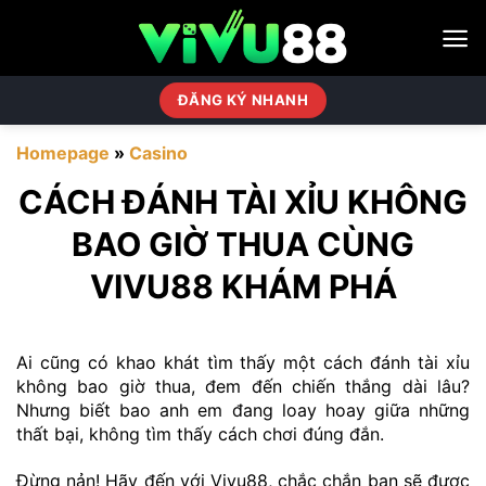
Bỏ
qua
nội
dung
ĐĂNG KÝ NHANH
Homepage
»
Casino
CÁCH ĐÁNH TÀI XỈU KHÔNG
BAO GIỜ THUA CÙNG
VIVU88 KHÁM PHÁ
Ai cũng có khao khát tìm thấy một cách đánh tài xỉu
không bao giờ thua, đem đến chiến thắng dài lâu?
Nhưng biết bao anh em đang loay hoay giữa những
thất bại, không tìm thấy cách chơi đúng đắn.
Đừng nản! Hãy đến với Vivu88, chắc chắn bạn sẽ được